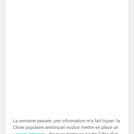
La semaine passée, une information m’a fait tiquer: la
Chine populaire annonçait vouloir mettre en place un
«
score citoyen
« . Sous ce terme se cache l’idée d’un