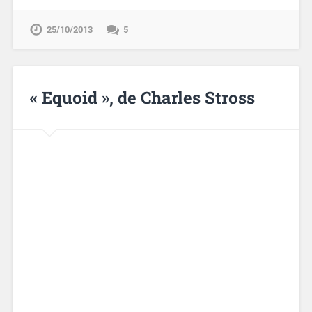
25/10/2013
5
« Equoid », de Charles Stross