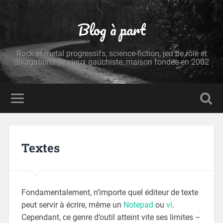
Blog à part
Rock et metal progressifs, science-fiction, jeu de rôle et
divagations de vieux gauchiste; maison fondée en 2002
Textes
Fondamentalement, n’importe quel éditeur de texte
peut servir à écrire, même un
Notepad
ou
vi
.
Cependant, ce genre d’outil atteint vite ses limites –