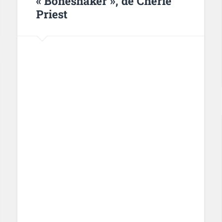
« Boneshaker », de Cherie
Priest