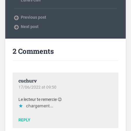
Luna's Call
Previous post
Next post
2 Comments
cuchurv
17/06/2022 at 09:50
Le lecteur te remercie 😉
chargement…
REPLY