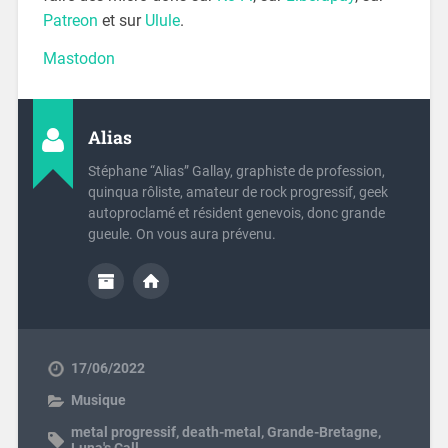
Patreon
et sur
Ulule
.
Mastodon
Alias
Stéphane “Alias” Gallay, graphiste de profession,
quinqua rôliste, amateur de rock progressif, geek
autoproclamé et résident genevois, donc grande
gueule. On vous aura prévenu.
17/06/2022
Musique
metal progressif
,
death-metal
,
Grande-Bretagne
,