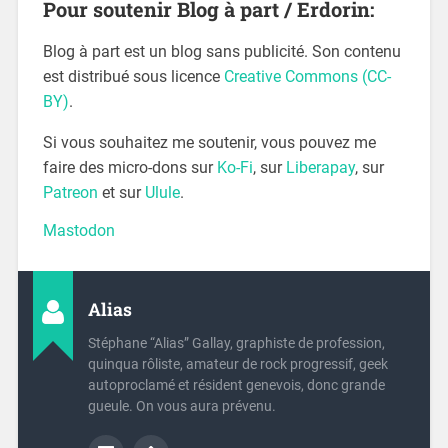
Pour soutenir Blog à part / Erdorin:
Blog à part est un blog sans publicité. Son contenu
est distribué sous licence
Creative Commons (CC-
BY)
.
Si vous souhaitez me soutenir, vous pouvez me
faire des micro-dons sur
Ko-Fi
, sur
Liberapay
, sur
Patreon
et sur
Ulule
.
Mastodon
Alias
Stéphane “Alias” Gallay, graphiste de profession,
quinqua rôliste, amateur de rock progressif, geek
autoproclamé et résident genevois, donc grande
gueule. On vous aura prévenu.