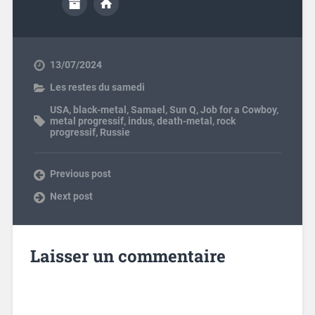
13/07/2024
Les restes du samedi
USA
,
black-metal
,
Samael
,
Sun Q
,
Job for a Cowboy
,
metal progressif
,
indus
,
death-metal
,
rock
progressif
,
Russie
Previous post
Next post
Laisser un commentaire