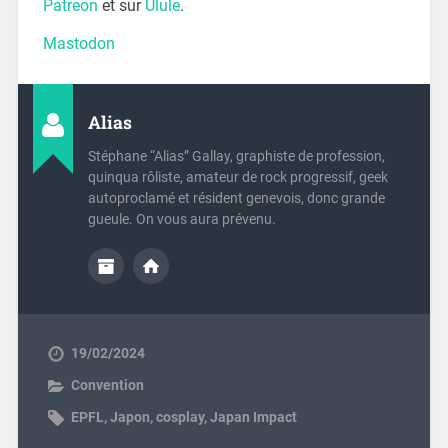
Patreon
et sur
Ulule
.
Mastodon
Alias
Stéphane “Alias” Gallay, graphiste de profession,
quinqua rôliste, amateur de rock progressif, geek
autoproclamé et résident genevois, donc grande
gueule. On vous aura prévenu.
19/02/2024
Convention
EPFL
,
Japon
,
cosplay
,
Japan Impact