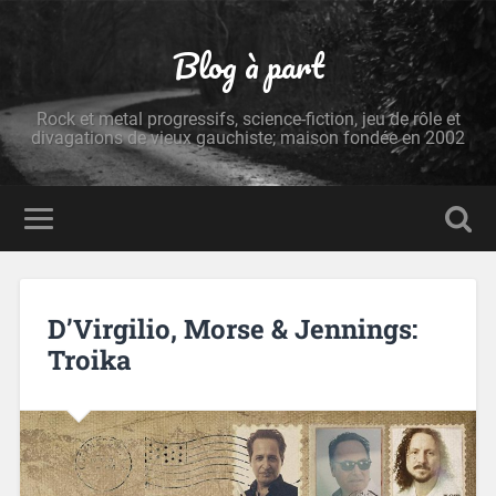
Blog à part
Rock et metal progressifs, science-fiction, jeu de rôle et
divagations de vieux gauchiste; maison fondée en 2002
D’Virgilio, Morse & Jennings:
Troika