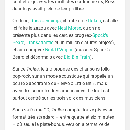
peut-être qu’avec les multiples confinements, Ross
Jennings avait plein de temps libre…
Or donc,
Ross Jennings
, chanteur de
Haken
, est allé
ici faire le zazou avec
Neal Morse
, qu’on ne
présente plus dans les cercles prog (ex-
Spock’s
Beard
,
Transatlantic
et un million d’autres projets),
et son compère
Nick D’Virgilio
(aussi ex-Spock’s
Beard et désormais avec
Big Big Train
).
Sur ce
Troika
, le trio propose des chansons folk-
pop-rock, sur un mode acoustique qui rappelle un
peu le Supertramp de « Give a Little Bit », mais
avec des sonorités très américaines. Le tout est
surtout centré sur les trois voix des musiciens.
Sous sa forme CD,
Troika
compte douze pistes au
format très standard – entre quatre et six minutes
– où seule la piste-bonus, version alternative de