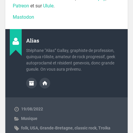
Patreon
et sur
Ulule
.
Mastodon
Alias
Stéphane “Alias” Gallay, graphiste de profession,
quinqua rôliste, amateur de rock progressif, geek
autoproclamé et résident genevois, donc grande
gueule. On vous aura prévenu.
19/08/2022
Musique
folk
,
USA
,
Grande-Bretagne
,
classic rock
,
Troika