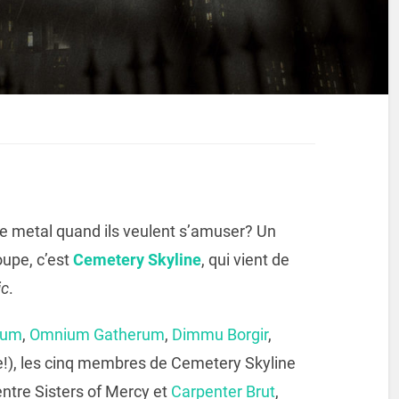
e metal quand ils veulent s’amuser? Un
oupe, c’est
Cemetery Skyline
, qui vient de
ic
.
ium
,
Omnium Gatherum
,
Dimmu Borgir
,
e!), les cinq membres de Cemetery Skyline
ntre Sisters of Mercy et
Carpenter Brut
,