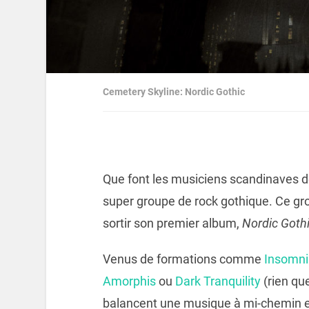
Cemetery Skyline: Nordic Gothic
Que font les musiciens scandinaves d
super groupe de rock gothique. Ce gr
sortir son premier album,
Nordic Goth
Venus de formations comme
Insomn
Amorphis
ou
Dark Tranquility
(rien qu
balancent une musique à mi-chemin e