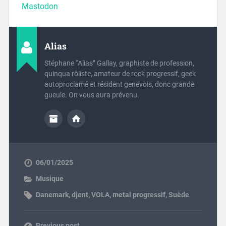
Mastodon
Alias
Stéphane “Alias” Gallay, graphiste de profession,
quinqua rôliste, amateur de rock progressif, geek
autoproclamé et résident genevois, donc grande
gueule. On vous aura prévenu.
06/01/2025
Musique
Danemark
,
djent
,
VOLA
,
metal progressif
,
Suède
Previous post