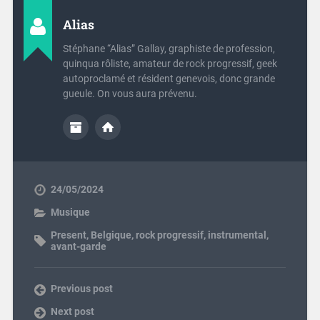
Alias
Stéphane “Alias” Gallay, graphiste de profession,
quinqua rôliste, amateur de rock progressif, geek
autoproclamé et résident genevois, donc grande
gueule. On vous aura prévenu.
24/05/2024
Musique
Present
,
Belgique
,
rock progressif
,
instrumental
,
avant-garde
Previous post
Next post