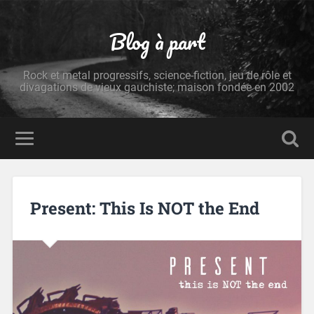
Blog à part
Rock et metal progressifs, science-fiction, jeu de rôle et
divagations de vieux gauchiste; maison fondée en 2002
Present: This Is NOT the End