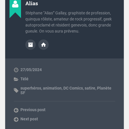
Alias
Stéphane “Alias” Gallay, graphiste de profession,
quinqua rôliste, amateur de rock progressif, geek
autoproclamé et résident genevois, donc grande
gueule. On vous aura prévenu.
27/05/2024
Télé
superhéros
,
animation
,
DC Comics
,
satire
,
Planète
SF
Previous post
Next post