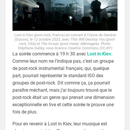
Lost in Kiev (post-rock, France) en concert à l’Usine de Genève
(Suisse), le 12 octobre 2023, avec This Will Destroy You (post-
rock, USA) et The Ocean (post-metal, Allemagne). Photo:
Stéphane Gallay, sous licence Creative Commons (CC-BY)
La soirée commence à 19 h 30 avec
Lost in Kiev
.
Comme leur nom ne l’indique pas, c’est un groupe
de post-rock instrumental français, qui, quelque
part, pourrait représenter le standard ISO des
groupes de post-rock. Dit comme ça, ça pourrait
paraître méchant, mais j’ai toujours trouvé que le
post-rock était un genre qui prenait une dimension
exceptionnelle en live et cette soirée le prouve une
fois de plus.
Pour en revenir à Lost in Kiev, leur musique est