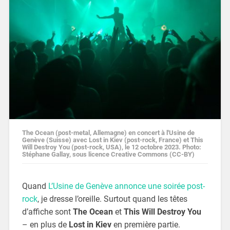
The Ocean (post-metal, Allemagne) en concert à l'Usine de
Genève (Suisse) avec Lost in Kiev (post-rock, France) et This
Will Destroy You (post-rock, USA), le 12 octobre 2023. Photo:
Stéphane Gallay, sous licence Creative Commons (CC-BY)
Quand
L’Usine de Genève annonce une soirée post-
rock
, je dresse l’oreille. Surtout quand les têtes
d’affiche sont
The Ocean
et
This Will Destroy You
– en plus de
Lost in Kiev
en première partie.