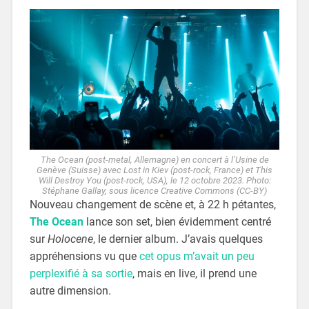
The Ocean (post-metal, Allemagne) en concert à l’Usine de
Genève (Suisse) avec Lost in Kiev (post-rock, France) et This
Will Destroy You (post-rock, USA), le 12 octobre 2023. Photo:
Stéphane Gallay, sous licence Creative Commons (CC-BY)
Nouveau changement de scène et, à 22 h pétantes,
The Ocean
lance son set, bien évidemment centré
sur
Holocene
, le dernier album. J’avais quelques
appréhensions vu que
cet opus m’avait un peu
perplexifié à sa sortie
, mais en live, il prend une
autre dimension.