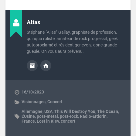
Alias
Stéphane “Alias” Gallay, graphiste de profession,
quinqua rôliste, amateur de rock progressif, geek
autoproclamé et résident genevois, donc grande
gueule. On vous aura prévenu.
16/10/2023
Visionnages
,
Concert
Allemagne
,
USA
,
This Will Destroy You
,
The Ocean
,
L'Usine
,
post-metal
,
post-rock
,
Radio-Erdorin
,
France
,
Lost in Kiev
,
concert