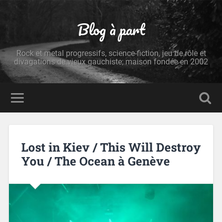
Blog à part
Rock et metal progressifs, science-fiction, jeu de rôle et
divagations de vieux gauchiste; maison fondée en 2002
Lost in Kiev / This Will Destroy
You / The Ocean à Genève