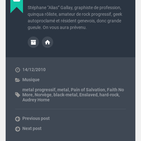
Stéphane “Alias” Gallay, graphiste de profession,
quinqua rôliste, amateur de rock progressif, geek
autoproclamé et résident genevois, donc grande
gueule. On vous aura prévenu.
14/12/2010
Musique
metal progressif
,
metal
,
Pain of Salvation
,
Faith No
More
,
Norvège
,
black-metal
,
Enslaved
,
hard-rock
,
Audrey Horne
Previous post
Next post