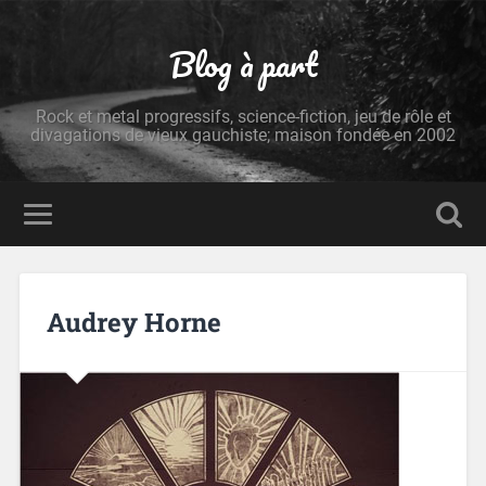
Blog à part
Rock et metal progressifs, science-fiction, jeu de rôle et
divagations de vieux gauchiste; maison fondée en 2002
Audrey Horne