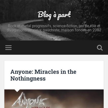
Blog à part
Rock et metal progressifs, science-fiction, jeu de rôle et
divagations de vieux gauchiste; maison fondée en 2002
Anyone: Miracles in the
Nothingness