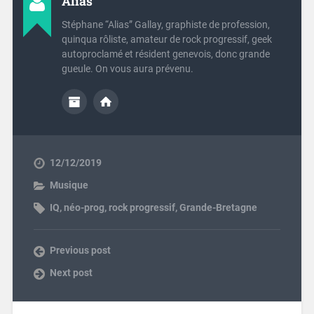
Alias
Stéphane “Alias” Gallay, graphiste de profession,
quinqua rôliste, amateur de rock progressif, geek
autoproclamé et résident genevois, donc grande
gueule. On vous aura prévenu.
12/12/2019
Musique
IQ
,
néo-prog
,
rock progressif
,
Grande-Bretagne
Previous post
Next post