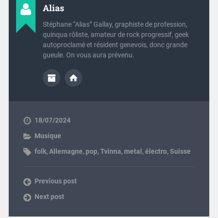
Alias
Stéphane “Alias” Gallay, graphiste de profession,
quinqua rôliste, amateur de rock progressif, geek
autoproclamé et résident genevois, donc grande
gueule. On vous aura prévenu.
18/07/2024
Musique
folk
,
Allemagne
,
pop
,
Tvinna
,
metal
,
électro
,
Suisse
Previous post
Next post