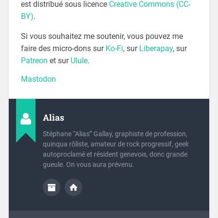
est distribué sous licence
Creative Commons (CC-
BY)
.
Si vous souhaitez me soutenir, vous pouvez me
faire des micro-dons sur
Ko-Fi
, sur
Liberapay
, sur
Patreon
et sur
Ulule
.
Mastodon
Alias
Stéphane “Alias” Gallay, graphiste de profession,
quinqua rôliste, amateur de rock progressif, geek
autoproclamé et résident genevois, donc grande
gueule. On vous aura prévenu.