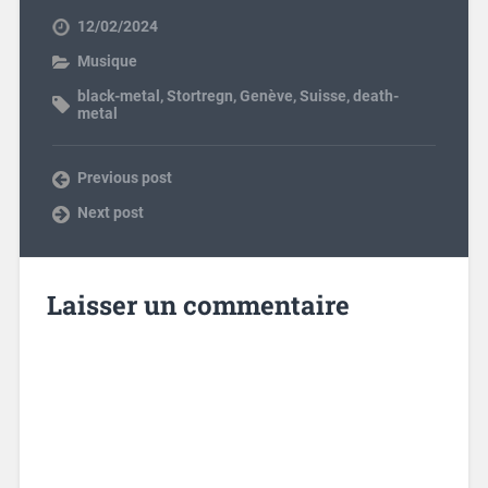
12/02/2024
Musique
black-metal
,
Stortregn
,
Genève
,
Suisse
,
death-
metal
Previous post
Next post
Laisser un commentaire