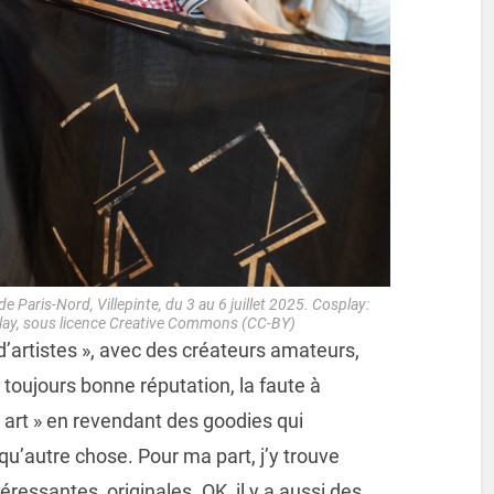
 Paris-Nord, Villepinte, du 3 au 6 juillet 2025. Cosplay:
ay, sous licence Creative Commons (CC-BY)
 d’artistes », avec des créateurs amateurs,
toujours bonne réputation, la faute à
n art » en revendant des goodies qui
qu’autre chose. Pour ma part, j’y trouve
essantes, originales. OK, il y a aussi des