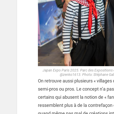
Japan Expo Paris 2025. Parc des Expositions de
@zenko1613. Photo: Stéphane Gall
On retrouve aussi plusieurs « villages
semi-pros ou pros. Le concept n’a pas 
certains qui abusent la notion de « fa
ressemblent plus à de la contrefaçon 
quand même pas mal de créations intér