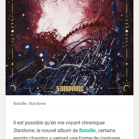
Bataille: Stardome
Il est possible qu’en me voyant chroniquer
Stardome
, le nouvel album de
Bataille
, certains
esprits chagrins y verront une forme de copinage.