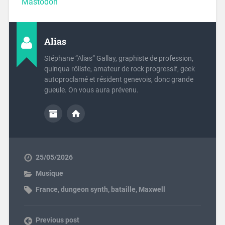
Mastodon
Alias
Stéphane “Alias” Gallay, graphiste de profession,
quinqua rôliste, amateur de rock progressif, geek
autoproclamé et résident genevois, donc grande
gueule. On vous aura prévenu.
25/05/2026
Musique
France
,
dungeon synth
,
bataille
,
Maxwell
Previous post