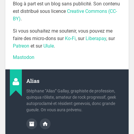
Blog à part est un blog sans publicité. Son contenu
est distribué sous licence
Creative Commons (CC-
BY)
.
Si vous souhaitez me soutenir, vous pouvez me
faire des micro-dons sur
Ko-Fi
, sur
Liberapay
, sur
Patreon
et sur
Ulule
.
Mastodon
Alias
Stéphane “Alias” Gallay, graphiste de profession,
quinqua rôliste, amateur de rock progressif, geek
autoproclamé et résident genevois, donc grande
gueule. On vous aura prévenu.