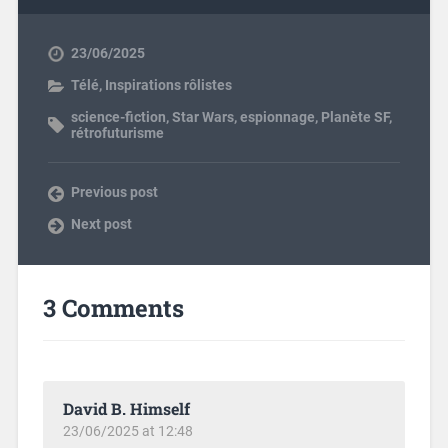
23/06/2025
Télé
,
Inspirations rôlistes
science-fiction
,
Star Wars
,
espionnage
,
Planète SF
,
rétrofuturisme
Previous post
Next post
3 Comments
David B. Himself
23/06/2025 at 12:48