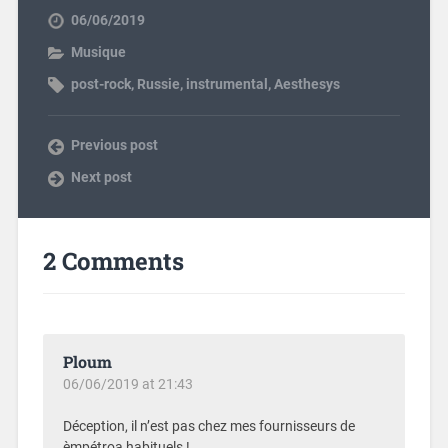
06/06/2019
Musique
post-rock
,
Russie
,
instrumental
,
Aesthesys
Previous post
Next post
2 Comments
Ploum
06/06/2019 at 21:43
Déception, il n’est pas chez mes fournisseurs de
èmpétroa habituels !