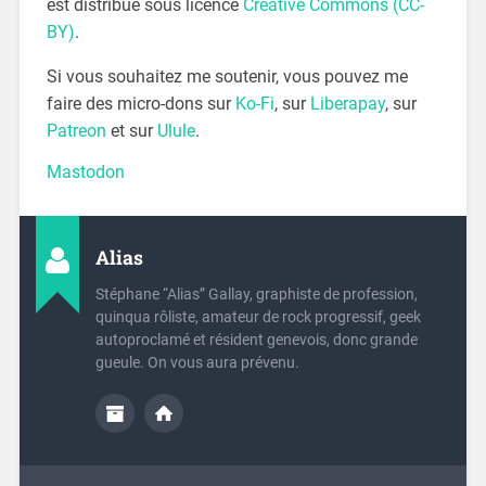
est distribué sous licence
Creative Commons (CC-
BY)
.
Si vous souhaitez me soutenir, vous pouvez me
faire des micro-dons sur
Ko-Fi
, sur
Liberapay
, sur
Patreon
et sur
Ulule
.
Mastodon
Alias
Stéphane “Alias” Gallay, graphiste de profession,
quinqua rôliste, amateur de rock progressif, geek
autoproclamé et résident genevois, donc grande
gueule. On vous aura prévenu.