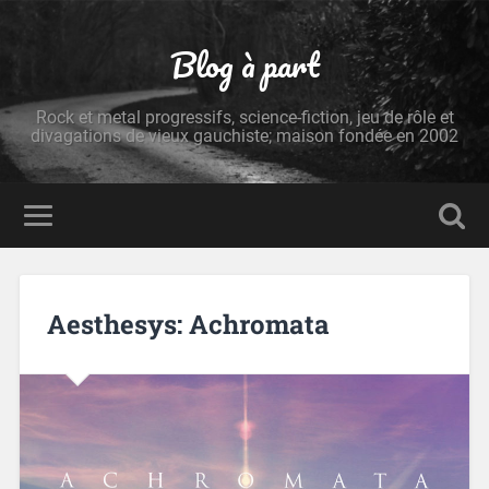
Blog à part
Rock et metal progressifs, science-fiction, jeu de rôle et
divagations de vieux gauchiste; maison fondée en 2002
Aesthesys: Achromata