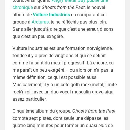
tours. Ainsi, quand
Angry Metal Guy publie une
chronique
sur
Ghosts from the Past
, le nouvel
album de
Vulture Industries
en comparant ce
groupe à
Arcturus
, je ne réfléchis pas plus loin.
Sans aller jusqu’à dire que c’est une erreur, disons
que c’est un peu exagéré.
Vulture Industries est une formation norvégienne,
fondée il y a près de vingt ans et qui se définit
comme faisant du metal progressif. Là encore, ça
me paraît un peu exagéré – ou alors on n’a pas la
même définition, ce qui est possible aussi.
Musicalement, il y a un côté goth-rock/metal, limite
rock’n’roll, avec un duo vocal masculin grave-aigu
assez particulier.
Cinquième album du groupe,
Ghosts from the Past
compte sept pistes, dont seule une dépasse les
quatre-cinq minutes pour former un quasi-
epic
de