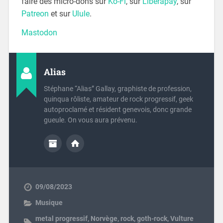
faire des micro-dons sur
Ko-Fi
, sur
Liberapay
, sur
Patreon
et sur
Ulule
.
Mastodon
Alias
Stéphane “Alias” Gallay, graphiste de profession,
quinqua rôliste, amateur de rock progressif, geek
autoproclamé et résident genevois, donc grande
gueule. On vous aura prévenu.
09/08/2023
Musique
metal progressif
,
Norvège
,
rock
,
goth-rock
,
Vulture