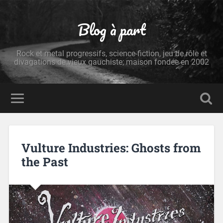
Blog à part
Rock et metal progressifs, science-fiction, jeu de rôle et
divagations de vieux gauchiste; maison fondée en 2002
Vulture Industries: Ghosts from
the Past