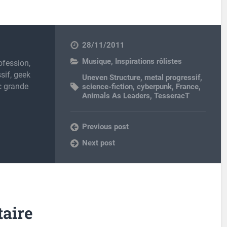
28/11/2011
Musique
,
Inspirations rôlistes
ofession,
sif, geek
Uneven Structure
,
metal progressif
,
c grande
science-fiction
,
cyberpunk
,
France
,
Animals As Leaders
,
TesseracT
Previous post
Next post
aire