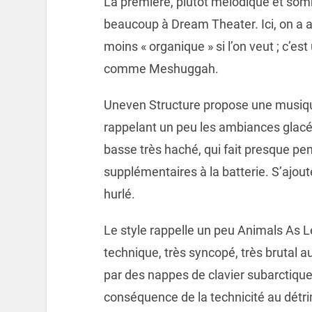
La première, plutôt mélodique et som
beaucoup à Dream Theater. Ici, on a a
moins « organique » si l’on veut ; c’
comme Meshuggah.
Uneven Structure propose une musique
rappelant un peu les ambiances glacée
basse très haché, qui fait presque pe
supplémentaires à la batterie. S’ajoute
hurlé.
Le style rappelle un peu Animals As L
technique, très syncopé, très brutal 
par des nappes de clavier subarctique
conséquence de la technicité au détr