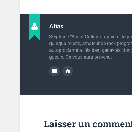
Alias
Stéphane “Alias” Gallay, graphiste de pr
quinqua rôliste, amateur de rock progres
autoproclamé et résident genevois, don
gueule. On vous aura prévenu.
Laisser un comment