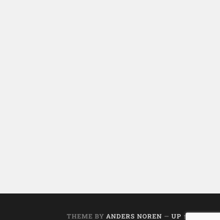
THEME BY
ANDERS NOREN
—
UP ↑