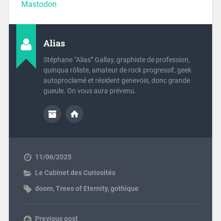
Mastodon
Alias
Stéphane “Alias” Gallay, graphiste de profession,
quinqua rôliste, amateur de rock progressif, geek
autoproclamé et résident genevois, donc grande
gueule. On vous aura prévenu.
11/06/2025
Le Cabinet des Curiosités
doom
,
Trees of Eternity
,
gothique
Previous post