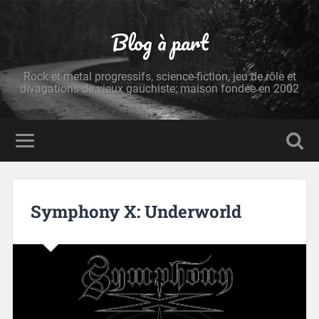
Blog à part
Rock et metal progressifs, science-fiction, jeu de rôle et
divagations de vieux gauchiste; maison fondée en 2002
Symphony X: Underworld