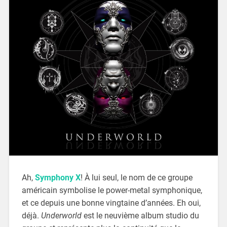
Ah,
Symphony X
! À lui seul, le nom de ce groupe
américain symbolise le power-metal symphonique,
et ce depuis une bonne vingtaine d’années. Eh oui,
déjà.
Underworld
est le neuvième album studio du