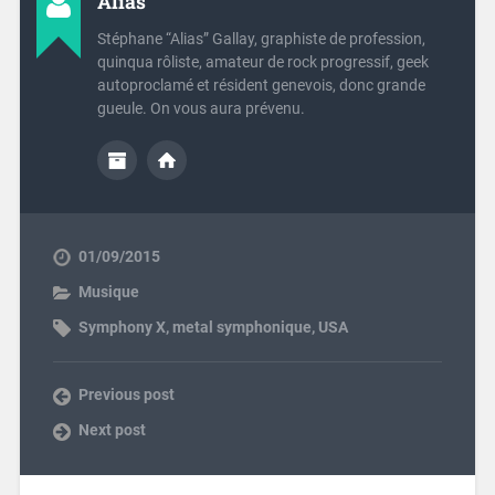
Alias
Stéphane “Alias” Gallay, graphiste de profession,
quinqua rôliste, amateur de rock progressif, geek
autoproclamé et résident genevois, donc grande
gueule. On vous aura prévenu.
01/09/2015
Musique
Symphony X
,
metal symphonique
,
USA
Previous post
Next post