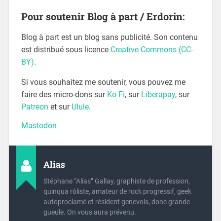
Pour soutenir Blog à part / Erdorin:
Blog à part est un blog sans publicité. Son contenu
est distribué sous licence
Creative Commons (CC-
BY)
.
Si vous souhaitez me soutenir, vous pouvez me
faire des micro-dons sur
Ko-Fi
, sur
Liberapay
, sur
Patreon
et sur
Ulule
.
Mastodon
Alias
Stéphane “Alias” Gallay, graphiste de profession,
quinqua rôliste, amateur de rock progressif, geek
autoproclamé et résident genevois, donc grande
gueule. On vous aura prévenu.