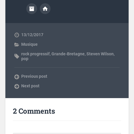
13/12/2017
Musique
rock progressif
,
Grande-Bretagne
,
Steven Wilson
,
pop
Previous post
Next post
2 Comments