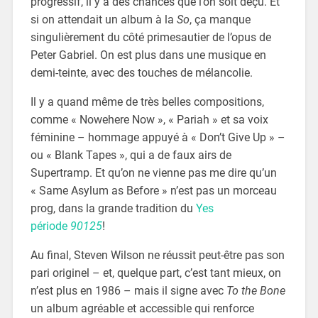
progressif, il y a des chances que l’on soit déçu. Et
si on attendait un album à la
So
, ça manque
singulièrement du côté primesautier de l’opus de
Peter Gabriel. On est plus dans une musique en
demi-teinte, avec des touches de mélancolie.
Il y a quand même de très belles compositions,
comme « Nowehere Now », « Pariah » et sa voix
féminine – hommage appuyé à « Don’t Give Up » –
ou « Blank Tapes », qui a de faux airs de
Supertramp. Et qu’on ne vienne pas me dire qu’un
« Same Asylum as Before » n’est pas un morceau
prog, dans la grande tradition du
Yes
période
90125
!
Au final, Steven Wilson ne réussit peut-être pas son
pari originel – et, quelque part, c’est tant mieux, on
n’est plus en 1986 – mais il signe avec
To the Bone
un album agréable et accessible qui renforce