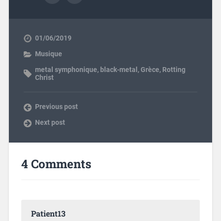
01/06/2019
Musique
metal symphonique
,
black-metal
,
Grèce
,
Rotting
Christ
Previous post
Next post
4 Comments
Patient13