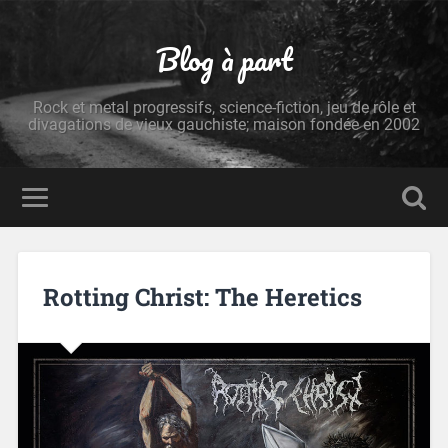
Blog à part
Rock et metal progressifs, science-fiction, jeu de rôle et
divagations de vieux gauchiste; maison fondée en 2002
Rotting Christ: The Heretics