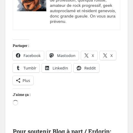
de profession, quinqua rôliste,
amateur de rock progressif, geek
autoproclamé et résident genevois,
donc grande gueule. On vous aura
prévenu.
Partager :
Facebook
Mastodon
X
X
Tumblr
LinkedIn
Reddit
Plus
J’aime ça :
Pour soutenir Blog à part / Erdorin: