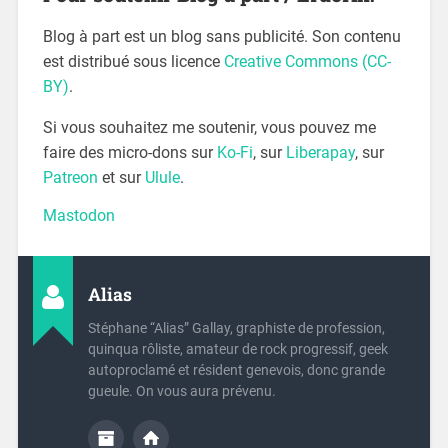
Blog à part est un blog sans publicité. Son contenu
est distribué sous licence
Creative Commons (CC-
BY)
.
Si vous souhaitez me soutenir, vous pouvez me
faire des micro-dons sur
Ko-Fi
, sur
Liberapay
, sur
Patreon
et sur
Ulule
.
Mastodon
Alias
Stéphane “Alias” Gallay, graphiste de profession,
quinqua rôliste, amateur de rock progressif, geek
autoproclamé et résident genevois, donc grande
gueule. On vous aura prévenu.