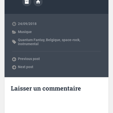
24/09/2018
Musique
Quantum Fantay
,
Belgique
,
space-rock
,
instrumental
Previous post
Next post
Laisser un commentaire