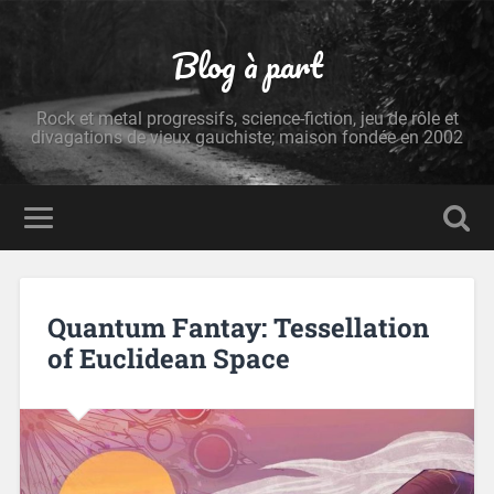
Blog à part
Rock et metal progressifs, science-fiction, jeu de rôle et
divagations de vieux gauchiste; maison fondée en 2002
Quantum Fantay: Tessellation
of Euclidean Space