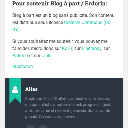
Pour soutenir Blog à part / Erdorin:
Blog à part est un blog sans publicité. Son contenu
est distribué sous licence
Creative Commons (CC-
BY)
.
Si vous souhaitez me soutenir, vous pouvez me
faire des micro-dons sur
Ko-Fi
, sur
Liberapay
, sur
Patreon
et sur
Ulule
.
Mastodon
Alias
Stéphane “Alias” Gallay, graphiste de profession,
quinqua rôliste, amateur de rock progressif, geek
autoproclamé et résident genevois, donc grande
gueule. On vous aura prévenu.