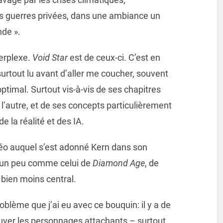
es guerres privées, dans une ambiance un
nde ».
perplexe.
Void Star
est de ceux-ci. C’est en
 surtout lu avant d’aller me coucher, souvent
ptimal. Surtout vis-à-vis de ses chapitres
l’autre, et de ses concepts particulièrement
e la réalité et des IA.
idéo auquel s’est adonné Kern dans son
– un peu comme celui de
Diamond Age
, de
bien moins central.
roblème que j’ai eu avec ce bouquin: il y a de
rouver les personnages attachants – surtout