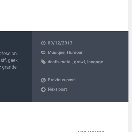
09/12/2013
Musique
,
Humour
ofession,
sif, geek
death-metal
,
growl
,
langage
c grande
Previous post
Next post