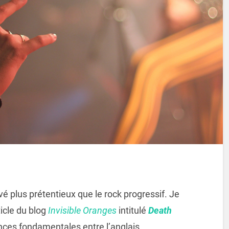
uvé plus prétentieux que le rock progressif. Je
ticle du blog
Invisible Oranges
intitulé
Death
rences fondamentales entre l’anglais