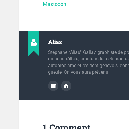
Mastodon
Alias
Stéphane “Alias” Gallay, graphiste de pr
quinqua rôliste, amateur de rock progres
autoproclamé et résident genevois, don
gueule. On vous aura prévenu.
1 Comment