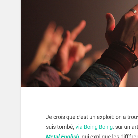
Je crois que c’est un exploit: on a tro
suis tombé,
via Boing Boing
, sur un ar
Metal English
, qui explique les diffé