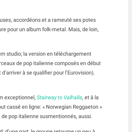
emuses, accordéons et a rameuté ses potes
re pour un album folk-metal. Mais, de loin,
um studio; la version en téléchargement
morceaux de pop italienne composés en début
d’arriver à se qualifier pour l’Eurovision).
um exceptionnel,
Stairway to Valhalla
, et à la
tout cassé en ligne: « Norwegian Reggaeton »
es de pop italienne susmentionnés, aussi.
rd: d’une part, le groupe retourne un peu à