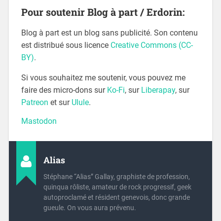
Pour soutenir Blog à part / Erdorin:
Blog à part est un blog sans publicité. Son contenu
est distribué sous licence
Creative Commons (CC-
BY)
.
Si vous souhaitez me soutenir, vous pouvez me
faire des micro-dons sur
Ko-Fi
, sur
Liberapay
, sur
Patreon
et sur
Ulule
.
Mastodon
Alias
Stéphane “Alias” Gallay, graphiste de profession,
quinqua rôliste, amateur de rock progressif, geek
autoproclamé et résident genevois, donc grande
gueule. On vous aura prévenu.