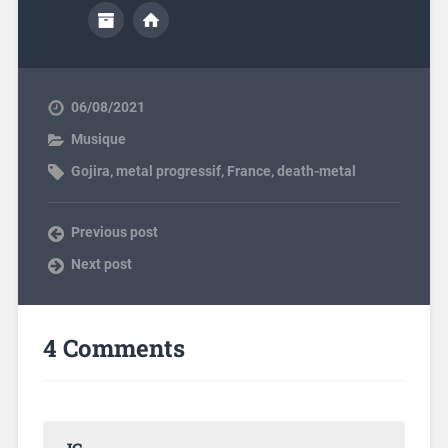
06/08/2021
Musique
Gojira
,
metal progressif
,
France
,
death-metal
Previous post
Next post
4 Comments