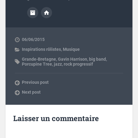
06/06/2015
Inspirations rôlistes
,
Musique
Grande-Bretagne
,
Gavin Harrison
,
big band
,
Porcupine Tree
,
jazz
,
rock progressif
Previous post
Next post
Laisser un commentaire