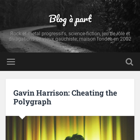
Blog à part
Rock et metal progressifs, science-fiction, jeu de rôle et
divagations de vieux gauchiste; maison fondée en 2002
Gavin Harrison: Cheating the
Polygraph