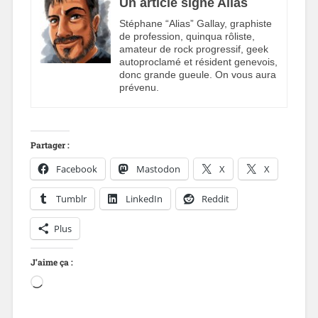
Un article signé Alias
Stéphane “Alias” Gallay, graphiste
de profession, quinqua rôliste,
amateur de rock progressif, geek
autoproclamé et résident genevois,
donc grande gueule. On vous aura
prévenu.
Partager :
Facebook
Mastodon
X
X
Tumblr
LinkedIn
Reddit
Plus
J’aime ça :