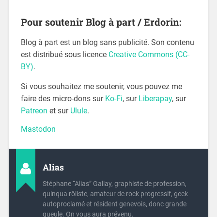
Pour soutenir Blog à part / Erdorin:
Blog à part est un blog sans publicité. Son contenu
est distribué sous licence
Creative Commons (CC-
BY)
.
Si vous souhaitez me soutenir, vous pouvez me
faire des micro-dons sur
Ko-Fi
, sur
Liberapay
, sur
Patreon
et sur
Ulule
.
Mastodon
Alias
Stéphane “Alias” Gallay, graphiste de profession,
quinqua rôliste, amateur de rock progressif, geek
autoproclamé et résident genevois, donc grande
gueule. On vous aura prévenu.