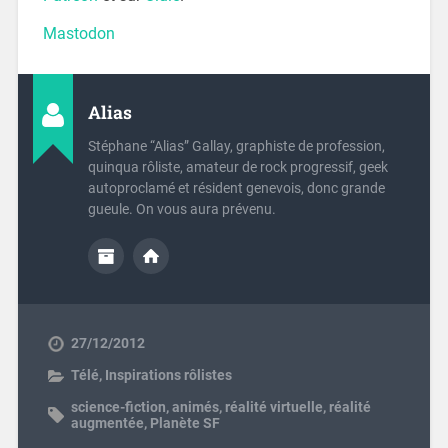
Mastodon
Alias
Stéphane “Alias” Gallay, graphiste de profession,
quinqua rôliste, amateur de rock progressif, geek
autoproclamé et résident genevois, donc grande
gueule. On vous aura prévenu.
27/12/2012
Télé
,
Inspirations rôlistes
science-fiction
,
animés
,
réalité virtuelle
,
réalité
augmentée
,
Planète SF