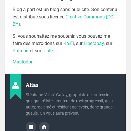
Blog à part est un blog sans publicité. Son contenu
est distribué sous licence
Creative Commons (CC-
BY)
.
Si vous souhaitez me soutenir, vous pouvez me
faire des micro-dons sur
Ko-Fi
, sur
Liberapay
, sur
Patreon
et sur
Ulule
.
Mastodon
Alias
Stéphane “Alias” Gallay, graphiste de profession,
quinqua rôliste, amateur de rock progressif, geek
autoproclamé et résident genevois, donc grande
gueule. On vous aura prévenu.