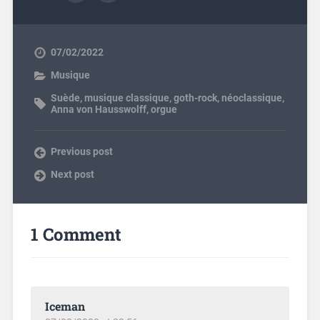
07/02/2022
Musique
Suède
,
musique classique
,
goth-rock
,
néoclassique
,
Anna von Hausswolff
,
orgue
Previous post
Next post
1 Comment
Iceman