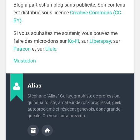
Blog à part est un blog sans publicité. Son contenu
est distribué sous licence
Creative Commons (CC-
BY)
.
Si vous souhaitez me soutenir, vous pouvez me
faire des micro-dons sur
Ko-Fi
, sur
Liberapay
, sur
Patreon
et sur
Ulule
.
Mastodon
Alias
Stéphane “Alias” Gallay, graphiste de profession,
quinqua rôliste, amateur de rock progressif, geek
autoproclamé et résident genevois, donc grande
gueule. On vous aura prévenu.