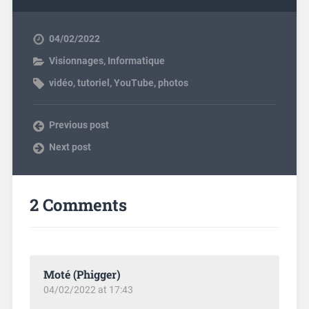
04/02/2022
Visionnages
,
Informatique
vidéo
,
tutoriel
,
YouTube
,
photos
Previous post
Next post
2 Comments
Moté (Phigger)
04/02/2022 at 17:43