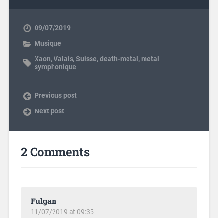
09/07/2019
Musique
Xaon
,
Valais
,
Suisse
,
death-metal
,
metal
symphonique
Previous post
Next post
2 Comments
Fulgan
11/07/2019 at 09:35