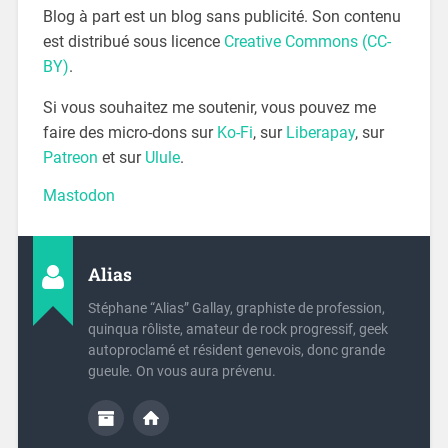
Blog à part est un blog sans publicité. Son contenu
est distribué sous licence
Creative Commons (CC-
BY)
.
Si vous souhaitez me soutenir, vous pouvez me
faire des micro-dons sur
Ko-Fi
, sur
Liberapay
, sur
Patreon
et sur
Ulule
.
Mastodon
Alias
Stéphane “Alias” Gallay, graphiste de profession,
quinqua rôliste, amateur de rock progressif, geek
autoproclamé et résident genevois, donc grande
gueule. On vous aura prévenu.