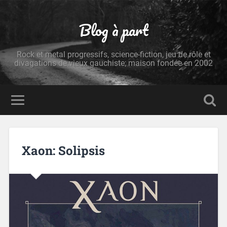
Blog à part
Rock et metal progressifs, science-fiction, jeu de rôle et
divagations de vieux gauchiste; maison fondée en 2002
Xaon: Solipsis