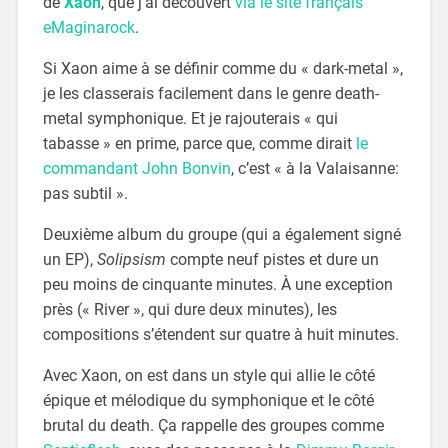
de
Xaon
, que j’ai découvert
via le site français
eMaginarock
.
Si Xaon aime à se définir comme du « dark-metal »,
je les classerais facilement dans le genre death-
metal symphonique. Et je rajouterais « qui
tabasse » en prime, parce que, comme dirait
le
commandant John Bonvin
, c’est « à la Valaisanne:
pas subtil ».
Deuxième album du groupe (qui a également signé
un EP),
Solipsism
compte neuf pistes et dure un
peu moins de cinquante minutes. À une exception
près (« River », qui dure deux minutes), les
compositions s’étendent sur quatre à huit minutes.
Avec Xaon, on est dans un style qui allie le côté
épique et mélodique du symphonique et le côté
brutal du death. Ça rappelle des groupes comme