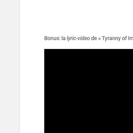
Bonus: la
lyric-video
de « Tyranny of I