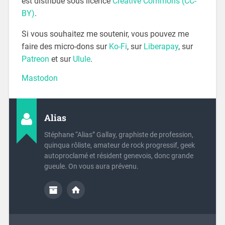
est distribué sous licence
Creative Commons (CC-
BY)
.
Si vous souhaitez me soutenir, vous pouvez me
faire des micro-dons sur
Ko-Fi
, sur
Liberapay
, sur
Patreon
et sur
Ulule
.
Mastodon
Alias
Stéphane “Alias” Gallay, graphiste de profession,
quinqua rôliste, amateur de rock progressif, geek
autoproclamé et résident genevois, donc grande
gueule. On vous aura prévenu.