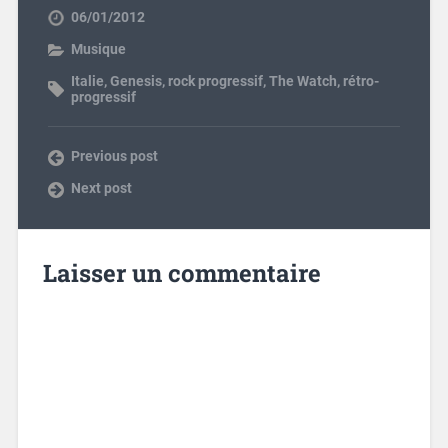
06/01/2012
Musique
Italie
,
Genesis
,
rock progressif
,
The Watch
,
rétro-
progressif
Previous post
Next post
Laisser un commentaire