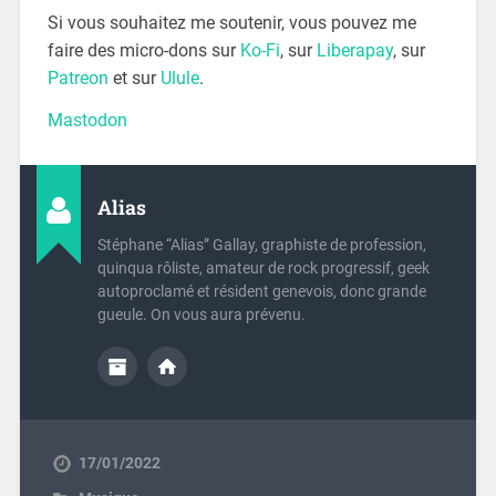
Si vous souhaitez me soutenir, vous pouvez me
faire des micro-dons sur
Ko-Fi
, sur
Liberapay
, sur
Patreon
et sur
Ulule
.
Mastodon
Alias
Stéphane “Alias” Gallay, graphiste de profession,
quinqua rôliste, amateur de rock progressif, geek
autoproclamé et résident genevois, donc grande
gueule. On vous aura prévenu.
17/01/2022