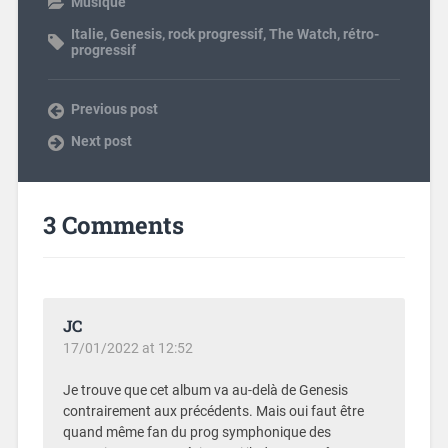
Musique
Italie
,
Genesis
,
rock progressif
,
The Watch
,
rétro-
progressif
Previous post
Next post
3 Comments
JC
17/01/2022 at 12:52
Je trouve que cet album va au-delà de Genesis
contrairement aux précédents. Mais oui faut être
quand même fan du prog symphonique des