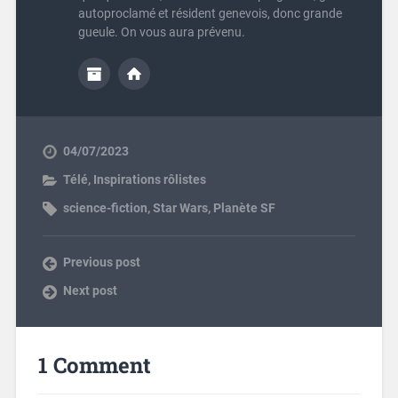
autoproclamé et résident genevois, donc grande
gueule. On vous aura prévenu.
04/07/2023
Télé
,
Inspirations rôlistes
science-fiction
,
Star Wars
,
Planète SF
Previous post
Next post
1 Comment