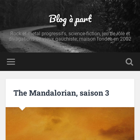
Blog à part
Rock et metal progressifs, science-fiction, jeu de rôle et
divagations de vieux gauchiste; maison fondée en 2002
The Mandalorian, saison 3