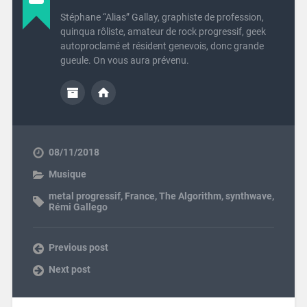
Stéphane “Alias” Gallay, graphiste de profession,
quinqua rôliste, amateur de rock progressif, geek
autoproclamé et résident genevois, donc grande
gueule. On vous aura prévenu.
08/11/2018
Musique
metal progressif
,
France
,
The Algorithm
,
synthwave
,
Rémi Gallego
Previous post
Next post