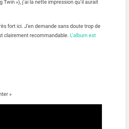
 Twin »), j’ai la nette impression qu’il aurait
très fort ici. J’en demande sans doute trop de
t clairement recommandable.
L’album est
nter »