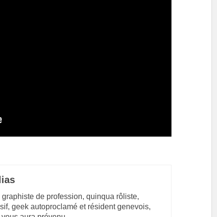
lias
 graphiste de profession, quinqua rôliste,
sif, geek autoproclamé et résident genevois,
 vous aura prévenu.