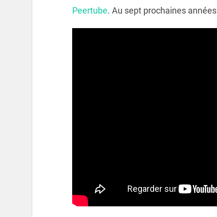
Peertube
. Au sept prochaines années