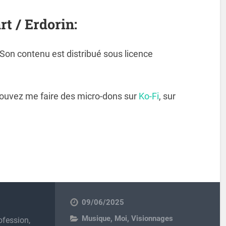
rt / Erdorin:
. Son contenu est distribué sous licence
pouvez me faire des micro-dons sur
Ko-Fi
, sur
09/06/2025
Musique
,
Moi
,
Visionnages
ofession,