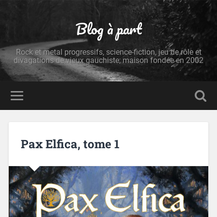
Blog à part
Rock et metal progressifs, science-fiction, jeu de rôle et
divagations de vieux gauchiste; maison fondée en 2002
Pax Elfica, tome 1