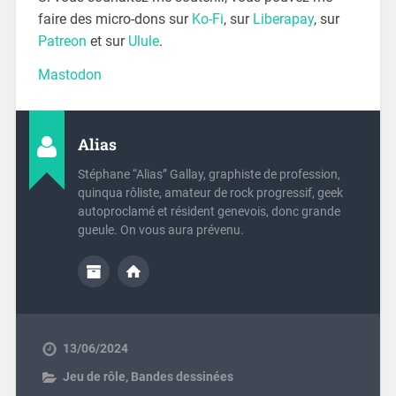
faire des micro-dons sur
Ko-Fi
, sur
Liberapay
, sur
Patreon
et sur
Ulule
.
Mastodon
Alias
Stéphane “Alias” Gallay, graphiste de profession,
quinqua rôliste, amateur de rock progressif, geek
autoproclamé et résident genevois, donc grande
gueule. On vous aura prévenu.
13/06/2024
Jeu de rôle
,
Bandes dessinées