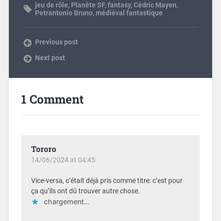
jeu de rôle
,
Planète SF
,
fantasy
,
Cédric Mayen
,
Petrantonio Bruno
,
médiéval fantastique
Previous post
Next post
1 Comment
Tororo
14/06/2024 at 04:45
Vice-versa, c’était déjà pris comme titre: c’est pour
ça qu’ils ont dû trouver autre chose.
chargement…