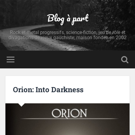
Blog à part
Rock et metal progressifs, science-fiction, jeu de rôle et
divagations de vieux gauchiste; maison fondée en 2002
Orion: Into Darkness