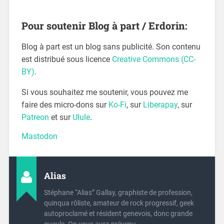
Pour soutenir Blog à part / Erdorin:
Blog à part est un blog sans publicité. Son contenu
est distribué sous licence
Creative Commons (CC-
BY)
.
Si vous souhaitez me soutenir, vous pouvez me
faire des micro-dons sur
Ko-Fi
, sur
Liberapay
, sur
Patreon
et sur
Ulule
.
Mastodon
Alias
Stéphane “Alias” Gallay, graphiste de profession,
quinqua rôliste, amateur de rock progressif, geek
autoproclamé et résident genevois, donc grande
gueule. On vous aura prévenu.