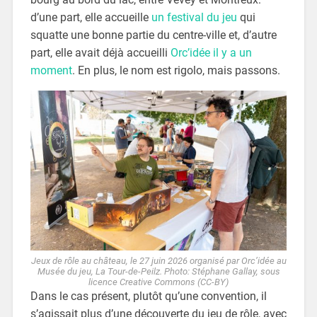
d’une part, elle accueille
un festival du jeu
qui
squatte une bonne partie du centre-ville et, d’autre
part, elle avait déjà accueilli
Orc’idée il y a un
moment
. En plus, le nom est rigolo, mais passons.
Jeux de rôle au château, le 27 juin 2026 organisé par Orc’idée au
Musée du jeu, La Tour-de-Peilz. Photo: Stéphane Gallay, sous
licence Creative Commons (CC-BY)
Dans le cas présent, plutôt qu’une convention, il
s’agissait plus d’une découverte du jeu de rôle, avec