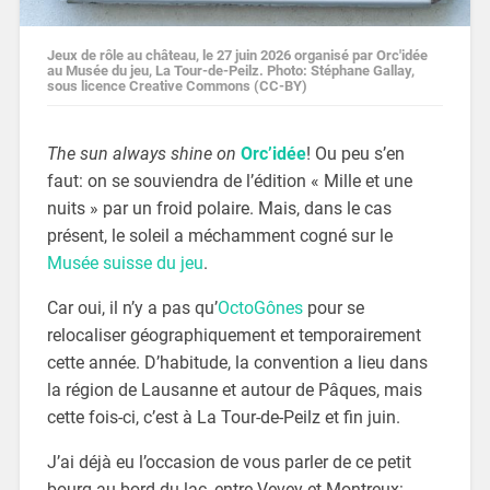
Jeux de rôle au château, le 27 juin 2026 organisé par Orc'idée
au Musée du jeu, La Tour-de-Peilz. Photo: Stéphane Gallay,
sous licence Creative Commons (CC-BY)
The sun always shine on
Orc’idée
! Ou peu s’en
faut: on se souviendra de l’édition « Mille et une
nuits » par un froid polaire. Mais, dans le cas
présent, le soleil a méchamment cogné sur le
Musée suisse du jeu
.
Car oui, il n’y a pas qu’
OctoGônes
pour se
relocaliser géographiquement et temporairement
cette année. D’habitude, la convention a lieu dans
la région de Lausanne et autour de Pâques, mais
cette fois-ci, c’est à La Tour-de-Peilz et fin juin.
J’ai déjà eu l’occasion de vous parler de ce petit
bourg au bord du lac, entre Vevey et Montreux: