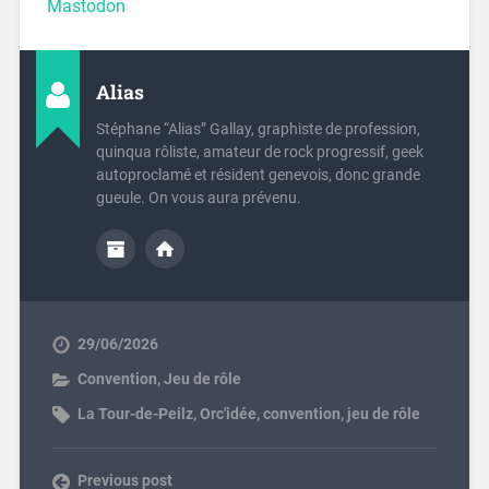
Mastodon
Alias
Stéphane “Alias” Gallay, graphiste de profession,
quinqua rôliste, amateur de rock progressif, geek
autoproclamé et résident genevois, donc grande
gueule. On vous aura prévenu.
29/06/2026
Convention
,
Jeu de rôle
La Tour-de-Peilz
,
Orc'idée
,
convention
,
jeu de rôle
Previous post