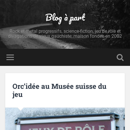
Blog à part
Rock et metal progressifs, science-fiction, jeu de rôle et
divagations de vieux gauchiste; maison fondée en 2002
Orc’idée au Musée suisse du
jeu