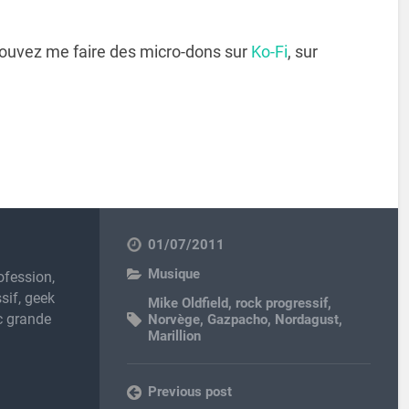
pouvez me faire des micro-dons sur
Ko-Fi
, sur
01/07/2011
Musique
ofession,
sif, geek
Mike Oldfield
,
rock progressif
,
c grande
Norvège
,
Gazpacho
,
Nordagust
,
Marillion
Previous post