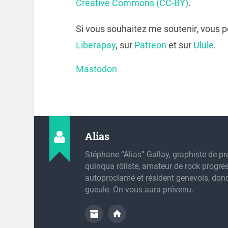
Creative Commons (CC-BY)
.
Si vous souhaitez me soutenir, vous 
Liberapay
, sur
Patreon
et sur
Ulule
.
Mastodon
Alias
Stéphane “Alias” Gallay, graphiste de pr
quinqua rôliste, amateur de rock progres
autoproclamé et résident genevois, don
gueule. On vous aura prévenu.