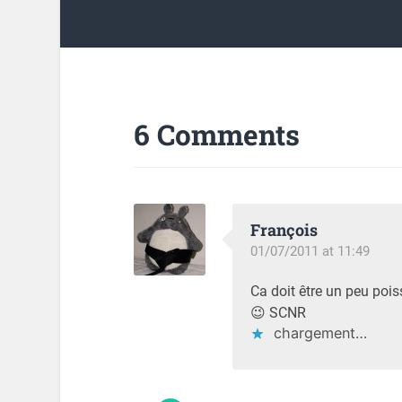
6 Comments
François
01/07/2011 at 11:49
Ca doit être un peu poi
😉 SCNR
chargement…