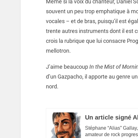
Même si la voix du chanteur, Daniel So
souvent un peu trop emphatique à mon 
vocales – et de bras, puisqu’il est ég
trente autres instruments dont il est c
crois la rubrique que lui consacre Pr
mellotron.
J’aime beaucoup
In the Mist of Morni
d’un Gazpacho, il apporte au genre un s
nord.
Un article signé A
Stéphane “Alias” Gallay,
amateur de rock progres