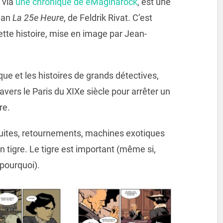
t via
une chronique de eMaginarock
, est une
man
La 25e Heure
, de Feldrik Rivat. C’est
 cette histoire, mise en image par Jean-
que et les histoires de grands détectives,
ravers le Paris du XIXe siècle pour arrêter un
re.
uites, retournements, machines exotiques
un tigre. Le tigre est important (même si,
pourquoi).